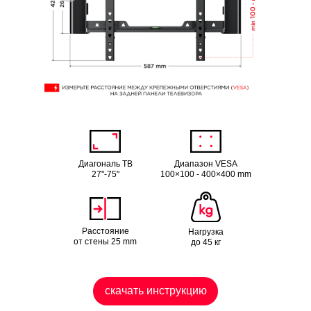
Диагональ ТВ
Диапазон VESA
27"-75"
100×100 - 400×400 mm
Расстояние
Нагрузка
от стены 25 mm
до 45 кг
скачать инструкцию