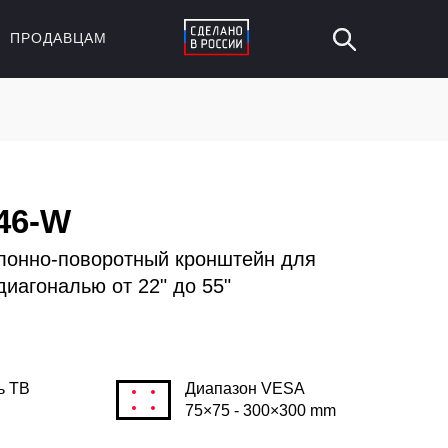
ПРОДАВЦАМ
46-W
лонно-поворотный кронштейн для
диагональю от 22" до 55"
ь ТВ
Диапазон VESA
75×75 - 300×300 mm