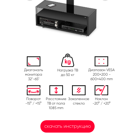
Диагональ
Диапазон VESA
Нагрузка ТВ
монитора
200×200 -
до 50 кг
32"-65"
600×400 mm
Поворот
Расстояние
Закаленное
Наклон
-15° / +15°
ТВ от пола
стекло
-20° / +20°
1085 mm
скачать инструкцию